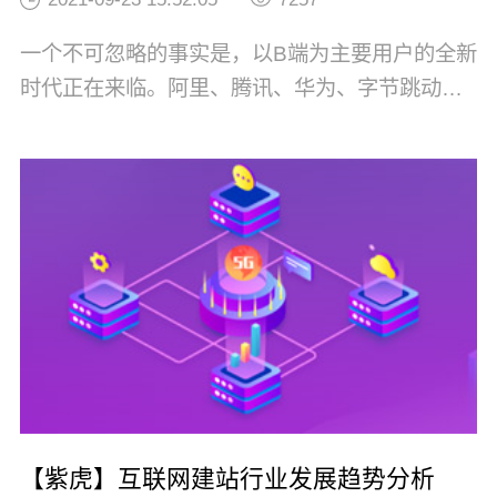
一个不可忽略的事实是，以B端为主要用户的全新
时代正在来临。阿里、腾讯、华为、字节跳动等
互联网巨头，以及资本市场都开始争相涌入。巨
头布局：腾讯提出SaaS千帆计划、阿里“云钉一
体”加速整合、华为打造“耕云”计划、字节跳动高
调推出飞书......资本青睐：2020年1月-3月，ToB
行业共发生95起融资...
【紫虎】互联网建站行业发展趋势分析