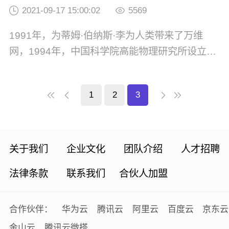
2021-09-17 15:00:02
5569
1991年，为蒂姆·伯纳斯·李为人类带来了万维
网，1994年，中国科学院高能物理研究所设立了
国内第一个WEB服务器，推出中国第一套网页。
如今，随着5G时代大的来临，各行各业的企业开
1
2
3
始拥抱互联网实现自己的商业梦。企业要想在互
联网世界立足，就得有一个自己的网站。过去建
站通常都需要企业自己组建技术团队，只...
关于我们
企业文化
团队介绍
人才招聘
法律条款
联系我们
合伙人加盟
合作伙伴：
华为云
腾讯云
阿里云
百度云
京东云
金山云
腾讯云微搭