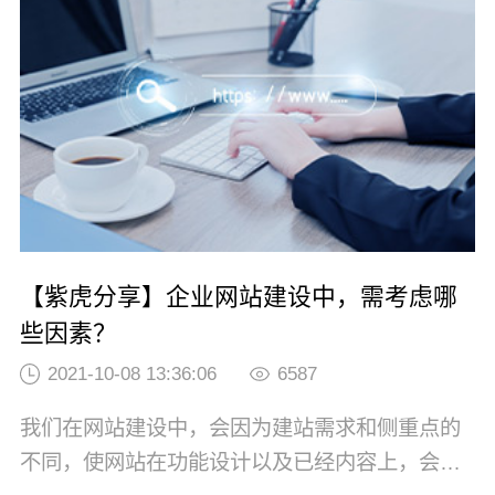
终端，就能够以虚拟分身的方式进入由计算机模
拟、与真实世界平行的虚拟空间。”今年3月，元
宇宙概念第一股罗布乐思（Roblox）在...
【紫虎分享】企业网站建设中，需考虑哪
些因素？
2021-10-08 13:36:06
6587
我们在网站建设中，会因为建站需求和侧重点的
不同，使网站在功能设计以及已经内容上，会有