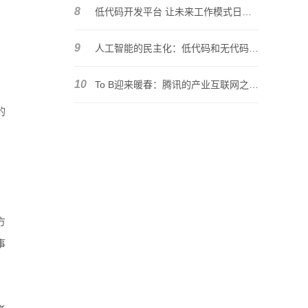
8
低代码开发平台 让未来工作模式日渐明朗
9
人工智能的民主化：低代码和无代码解决方案的兴起
10
To B迎来暖春：腾讯的产业互联网之路将如何走？
的
方
事