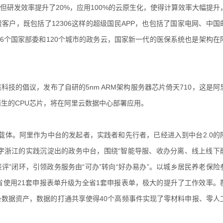
但研发效率提升了20%，应用100%的云原生化，使得计算效率大幅提升
费客户，既包括了12306这样的超级国民APP，也包括了国家电网、中国
6个国家部委和120个城市的政务云，国家新一代的医保系统也是架构在
科技的倡议，发布了自研的5nm ARM架构服务器芯片倚天710，这是阿
生的CPU芯片，将在阿里云数据中心部署应用。
载体。阿里作为中台的发起者，实践者和先行者，已经进入到中台2.0的
字浙江的实践沉淀出的政务中台，围绕“智能导服、收办分离、线上线下
评”闭环，引领政务服务由“可办”转向“好办易办”。以城乡居民养老保险
使用21套申报表单升级为全省1套申报表单，极大的提升了工作效率。
条数据资产，数据的打通共享使得40个高频事件实现了零材料申报、零人