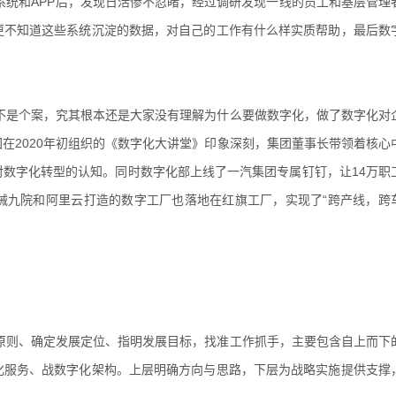
系统和APP后，发现日活惨不忍睹，经过调研发现一线的员工和基层管理
更不知道这些系统沉淀的数据，对自己的工作有什么样实质帮助，最后数
不是个案，究其根本还是大家没有理解为什么要做数字化，做了数字化对
在2020年初组织的《数字化大讲堂》印象深刻，集团董事长带领着核心
数字化转型的认知。同时数字化部上线了一汽集团专属钉钉，让14万职
械九院和阿里云打造的数字工厂也落地在红旗工厂，实现了“跨产线，跨
原则、确定发展定位、指明发展目标，找准工作抓手，主要包含自上而下
化服务、战数字化架构。上层明确方向与思路，下层为战略实施提供支撑