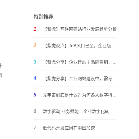
特别推荐
1
【紫虎】互联网建站行业发展趋势分析
2
【紫虎观点】ToB风口已至，企业级服务生意如何蓄力前行？
3
【紫虎分享】企业建站＋品牌营销，优秀的企业必须内外兼修
十
展
4
【紫虎分享】企业网站建设中，需考虑哪些因素？
。
5
元宇宙到底是什么？为何各大数字科技巨头纷纷入局？媒体聚焦
6
数字驱动 业务赋能—企业数字化转型的讨论与思考
7
低代码开发应用在中国加速