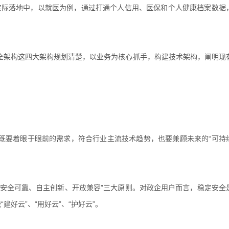
实际落地中，以就医为例，通过打通个人信用、医保和个人健康档案数据
全架构这四大架构规划清楚，以业务为核心抓手，构建技术架构，阐明现
既要着眼于眼前的需求，符合行业主流技术趋势，也要兼顾未来的“可持
“安全可靠、自主创新、开放兼容”三大原则。对政企用户而言，稳定安全
好云”、“用好云”、“护好云”。