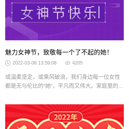
魅力女神节，致敬每一个了不起的她！
2022-03-08 13:59:08
4205
或温柔坚定，或乘风破浪，我们身边每一位女性
都是无与伦比的“她”，平凡而又伟大。家庭里的
“贤内助”、职场中的“女达人”……扮演着多种角色
的“她”，看似臂膀单薄，却饱含力量，顶起了“半
边天”。紫虎致敬每一位努力奋斗的女性！世界因
“她”更美丽！紫虎，是紫虎集团旗下专注网站建设