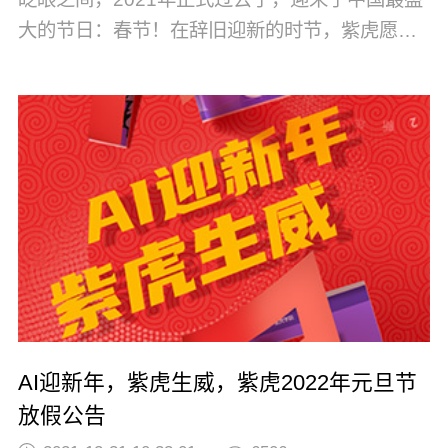
大的节日：春节！在辞旧迎新的时节，紫虎愿客
户朋友们、同事伙伴们在2022年：命途风霜尽，
乾坤气象和。历添新岁月，福满旧山河！春节愉
快，身体健康！阖家欢乐，万事如意！虎年大
吉！事业如芝麻开花节节高！对于大部分人的记
忆，除夕夜最热闹的是春晚、是大街爆竹烟花
的...
AI迎新年，紫虎生威，紫虎2022年元旦节
放假公告