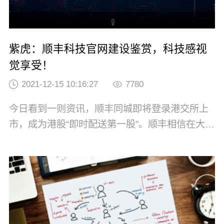
紫虎：顺丰科技官网建设鉴赏，科技感视
觉享受！
2021-12-15 10:16:27
7780
今日看到一则资讯，顺丰同城即将登录港交所上
市，成为港股“即时配送第一股”。顺丰相信在大众
眼里都是耳熟能详的了，紫虎集团与顺丰快运也
一直保持品牌营销等方面的合作。最近，小编发
现“顺丰科技”的官网设计独具匠心，小编看了之后
颇为喜欢，忍不住要与大家分享顺丰科技的官网
设计。顺丰科技公司是成立于2009年，隶...