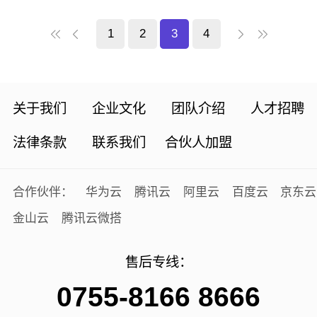
流行的“跨界营销”成为最受“z世代”年轻人最喜欢
1
2
3
4
的营销方式之一。市场竞争的加剧，年轻消费者
市场的扩大，品牌在营销上不断进行大胆创新，
“跨界营销”代表着一种新锐的生活态度与...
关于我们
企业文化
团队介绍
人才招聘
法律条款
联系我们
合伙人加盟
合作伙伴：
华为云
腾讯云
阿里云
百度云
京东云
金山云
腾讯云微搭
售后专线：
0755-8166 8666