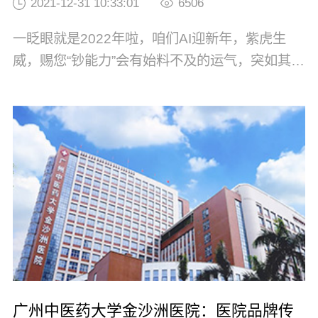
2021-12-31 10:33:01
6506
一眨眼就是2022年啦，咱们AI迎新年，紫虎生
威，赐您“钞能力”会有始料不及的运气，突如其来
的惊喜咬住机遇，虎力向钱冲！！！根据国家法
定节假日规定，紫虎特此奉上2022年元旦节放假
公告。尊敬的客户：您好！紫虎2022年元旦节假
期安排如下：放假时间：2022年1月1日（周六）
~2022年1月3日（周一...
广州中医药大学金沙洲医院：医院品牌传