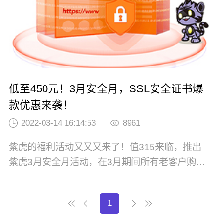
低至450元！3月安全月，SSL安全证书爆
款优惠来袭！
2022-03-14 16:14:53
8961
紫虎的福利活动又又又来了！值315来临，推出
紫虎3月安全月活动，在3月期间所有老客户购买
SSL安全证书即可享受超级优惠政策！1、DV 单
域名证书，现价 450 元/年。2、DV 多域名证书
1
（3个），现价 980 元/年。3、DV 通配符域名