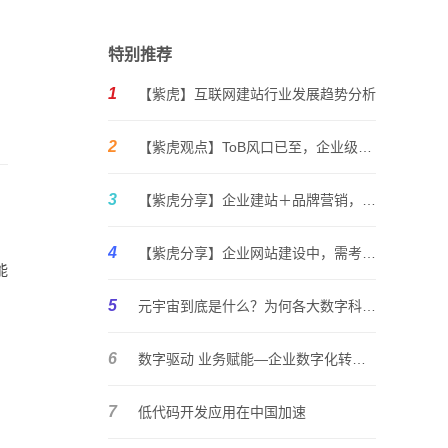
特别推荐
1
【紫虎】互联网建站行业发展趋势分析
2
【紫虎观点】ToB风口已至，企业级服务生意如何蓄力前行？
3
【紫虎分享】企业建站＋品牌营销，优秀的企业必须内外兼修
4
【紫虎分享】企业网站建设中，需考虑哪些因素？
能
5
元宇宙到底是什么？为何各大数字科技巨头纷纷入局？媒体聚焦
6
数字驱动 业务赋能—企业数字化转型的讨论与思考
，
7
低代码开发应用在中国加速