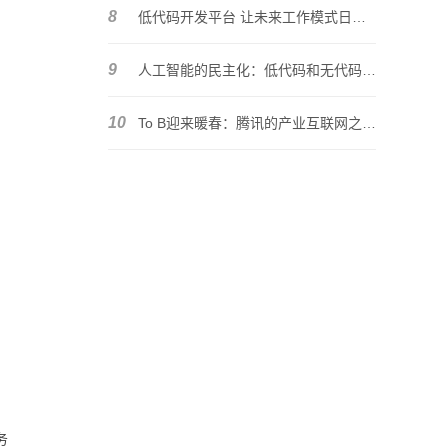
8
低代码开发平台 让未来工作模式日渐明朗
9
人工智能的民主化：低代码和无代码解决方案的兴起
10
To B迎来暖春：腾讯的产业互联网之路将如何走？
务