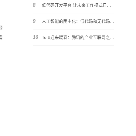
8
低代码开发平台 让未来工作模式日渐明朗
9
人工智能的民主化：低代码和无代码解决方案的兴起
公
10
富
To B迎来暖春：腾讯的产业互联网之路将如何走？