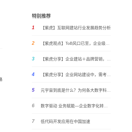
特别推荐
1
【紫虎】互联网建站行业发展趋势分析
2
【紫虎观点】ToB风口已至，企业级服务生意如何蓄力前行？
3
【紫虎分享】企业建站＋品牌营销，优秀的企业必须内外兼修
4
【紫虎分享】企业网站建设中，需考虑哪些因素？
略
5
元宇宙到底是什么？为何各大数字科技巨头纷纷入局？媒体聚焦
6
数字驱动 业务赋能—企业数字化转型的讨论与思考
7
低代码开发应用在中国加速