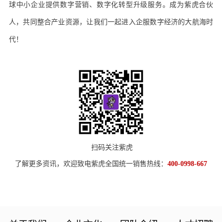
球中小企业提供数字营销、数字化转型升级服务。成为紫虎合伙
人，共同整合产业资源，让我们一起进入企服数字经济的大航海时
代！
扫码关注紫虎
了解更多资讯，欢迎致电紫虎全国统一销售热线：
400-0998-667