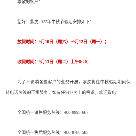
尊敬的客户：
您好！紫虎2022年中秋节假期安排如下：
放假时间：9月10日（周六）~9月12日（周一）；
收假时间：9月13日（周二）上午8:20；
为了不影响各位客户的业务开展，紫虎将在中秋假期期间保
持电话热线的正常服务，如有任何业务上的需求，欢迎致电：
全国统一销售服务热线：400-0998-667
全国统一售后服务热线：400-8788-585