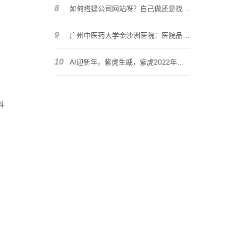
8
如何搭建公司网站呀？自己做还是找网站建设公司做比较好？
9
广州中医药大学金沙洲医院：医院品牌传播的“突围”之道
10
AI迎新年，紫虎生威，紫虎2022年元旦节放假公告
抖