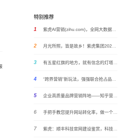
特别推荐
1
紫虎AI营销(zihu.com)，全网大数据营销机器人
2
月光所照，皆是故乡！紫虎集团2021年中秋节放假公告
3
有五星红旗的地方，就有信念的灯塔！紫虎集团2021年国庆节放假公告
报
4
“跨界营销”新玩法，强强联合抢占品牌营销高地！
5
企业高质量品牌营销阵地——知乎营销体系的成长
6
手把手教您提升网站转化率，做一个更具变现能力的网站
7
紫虎：顺丰科技官网建设鉴赏，科技感视觉享受！