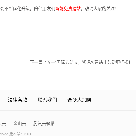
智能免费建站
会不断优化升级，陪伴朋友们
，敬请大家的关注！
下一篇:
“五一”国际劳动节，紫虎AI建站让劳动更轻松！
法律条款
联系我们
合伙人加盟
东云
金山云
腾讯云微搭
erved 版本号：3.0.6